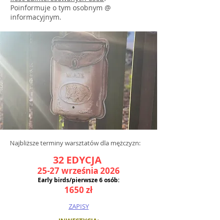
Poinformuje o tym osobnym @
informacyjnym.
Najbliższe terminy warsztatów dla mężczyzn:​​
32 EDYCJA
25-27 września 2026
Early birds/pierwsze 6 osób:
1650 zł
ZAPISY