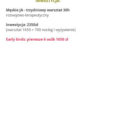
INWESTYCJA:
Męskie JA - trzydniowy warsztat 30h
rozwojowo-terapeutyczny
Inwestycja: 2350zł
(warsztat 1650 + 700 nocleg i wyżywienie)
Early birds: pierwsze 6 osób 1650 zł
W cenie opłata za warsztat, pełne wyżywienie,
serwis kawowy i noclegi.
Uczestnicy otrzymają certyfikat uczestnictwa w
szkoleniu Gestalt w zakresie 30/40 godzin,
zaliczany do self-experience, uznawany przez
jednostki szkolące i
certyfikujące/recertyfikujące EAP, EAGT i PTPG.
Męskie JA_Pro - czterodniowy warsztat 40h
Inwestycja: 3400zł (2650 + 950 koszty
nocleg/wyżywienie)
Early birds_pierwsze 8 osób: 2850 zł
Przelew na:
PSYCHOTERAPIA -