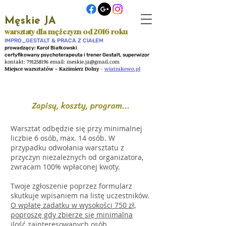
Męskie JA
warsztaty dla mężczyzn od 2016 roku
IMPRO_GESTALT & PRACA Z CIAŁEM
prowadzący: Karol Białkowski
certyfikowany psychoterapeuta i trener Gestalt, superwizor
kontakt:
791258196
email:
meskie.ja@gmail.com
Miejsce warsztatów - Kazimierz Dolny
-
wiatrakowo.pl
Zapisy, koszty, program...
Warsztat odbędzie się przy minimalnej
liczbie 6 osób, max. 14 osób. W
przypadku odwołania warsztatu z
przyczyn niezależnych od organizatora,
zwracam 100% wpłaconej kwoty.
Twoje zgłoszenie poprzez formularz
skutkuje wpisaniem na listę uczestników.
O wpłatę zadatku w wysokości 750 zł,
poproszę gdy zbierze się minimalna
ilość zainteresowanych osób
.